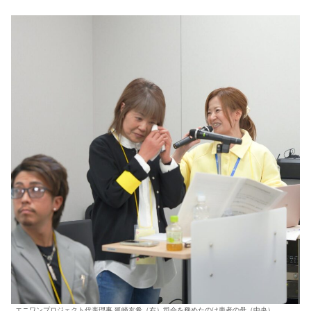
エニワンプロジェクト代表理事 狐崎友希（右）司会を務めたのは患者の母（中央）