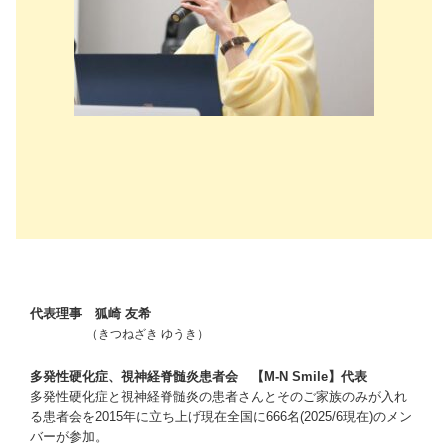
代表理事 狐崎 友希
（きつねざき ゆうき）
多発性硬化症、視神経脊髄炎患者会 【M-N Smile】代表
多発性硬化症と視神経脊髄炎の患者さんとそのご家族のみが入れ
る患者会を2015年に立ち上げ現在全国に666名(2025/6現在)のメン
バーが参加。