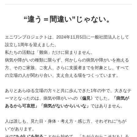
“違う＝間違い”じゃない。
エニワンプロジェクトは、2024年11月5日に一般社団法人として
設立し1周年を迎えました。
私たちの活動は「難病」だけに留まりません。
病気や障がいの種類に限らず、何かしらの病気や障がいを抱える
方、そのご家族、ご友人、さらに支援者までを対象とし、すべて
の立場の人が関わり合い、支え合える場をつくっています。
ありとあらゆる立場の方々と共に歩んできた1年の中で、大きなテ
ーマとなったのは、病気や障がいへの
〈偏見〉
でした。
「病気が
あるから可哀想」「病気がないからいいな」
ではありません。
人は誰しも、見た目・身体・考え方・感じ方、それぞれに“ちが
い”があります。
その
“ちがい”を知る
ことから始めて、「ちがうからこそおもしろ