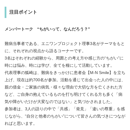
注目ポイント
メンバートーク “ちがいって、なんだろう？”
難病当事者である、エニワンプロジェクト理事3名がテーマをもと
に、それぞれの視点から語るコーナーです。
3名はそれぞれの経験から、周囲との考え方や感じ方の“ちがい”に
時には悩み、時には学び、全てを糧にして活動しています。
代表理事の狐崎は、難病をきっかけに患者会【M-N Smile】を立ち
上げ、現在は約700名が参加。活動を通じて出会った人の中には、
親の借金・ご家族の病気・様々な理由で大切な方を亡くされた方
など、ご自身の抱えているものを打ち明けてくれる方も多く「病
気や障がいだけが大変なのではない」と気づかされました。
参加者は、3人の語りの中で「共感」「発見」「違いの尊重」を感
じながら、“自分と他者のちがい”について皆さんの気づきにつなが
ればと思います。