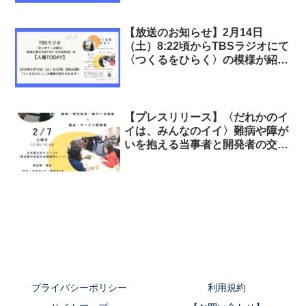
【放送のお知らせ】2月14日
（土）8:22頃からTBSラジオにて
〈つくるをひらく〉の模様が紹介
されます！
【プレスリリース】〈だれかのイ
イは、みんなのイイ〉難病や障が
いを抱える当事者と開発者の交流
型ワークショップを2026年2月7
日に日本橋で開催！インクルーシ
ブデザインの第一歩として 参加
者募集【各定員6名】先着順
プライバシーポリシー
利用規約