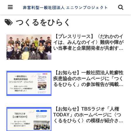
つくるをひらく
【プレスリリース】〈だれかのイ
イは、みんなのイイ〉難病や障が
い当事者と企業開発者が共創する
インクルーシブデザイン実践ワー
クショップを初開催 参加者満足
度100％ 6月に第2回開催予定
【お知らせ】一般社団法人乾癬性
疾患協会のホームページに「つく
るをひらく」の参加報告が掲載さ
れました！
【お知らせ】TBSラジオ「人権
TODAY」のホームページに〈つ
くるをひらく〉の模様が紹介され
ました！