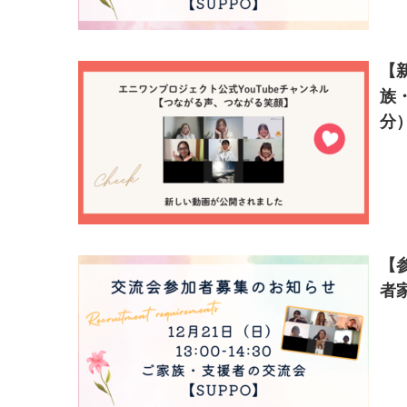
【
族
分
【参
者