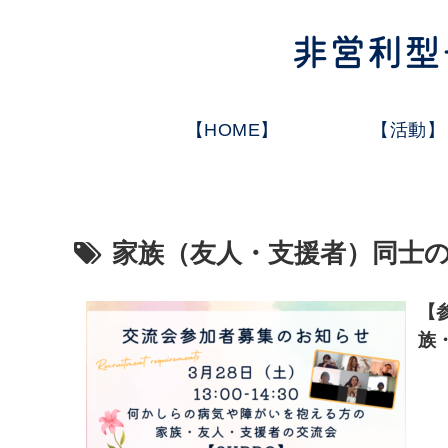
【HOME】
【活動】
家族（友人・支援者）同士
【参
族