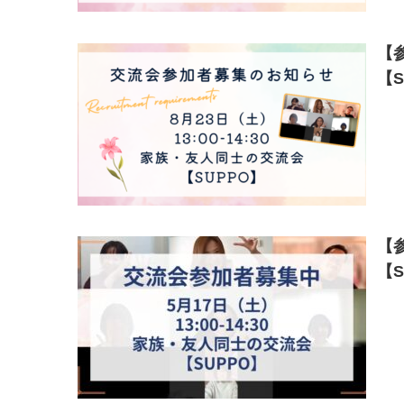
【
【S
【
【S