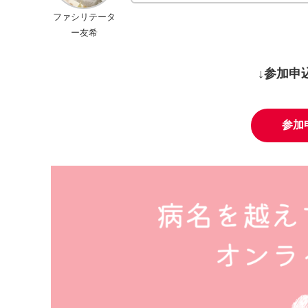
ファシリテータ
ー友希
↓参加申
参加